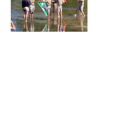
Routiers & Guides Aînées
Pour les 17 à 20 ans
Les routiers vivent en Clan et les Guides
Aînées en Feu.
C’est le temps de l’ouverture au monde
où à travers un projet annuel d’aventure
et de service en petite équipe, on
apprend à devenir un homme ou une
femme sain, heureux, capable de se
donner, et se sachant appelé à la
sainteté.
Le maitre mot est le service qui s’exerce
à titre personnel et en communauté.